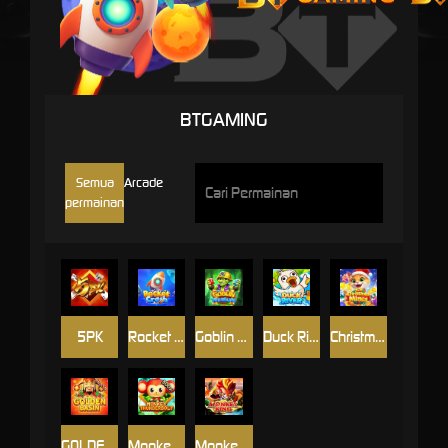
BTGAMING
Semua
Arcade
permainan
5PK
Rocket Crash
Goblin Treasure
Duck River
Christmas Mines
GOLDEN BASIN
Monkey Thunderbolt
Monkey King