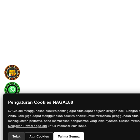
Pengaturan Cookies NAGA188
NAGA188 menggunakan cookies penting agar situs dapat berjalan dengan baik. Dengan 
Anda, kami juga dapat menggunakan cookies analitik untuk memahami penggunaan situs,
meningkatkan performa, serta memberikan pengalaman yang lebih nyaman. Silakan memb
Kebijakan Privasi naga188
untuk informasi lebih lanjut.
Tolak
Atur Cookies
Terima Semua