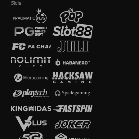
Slots