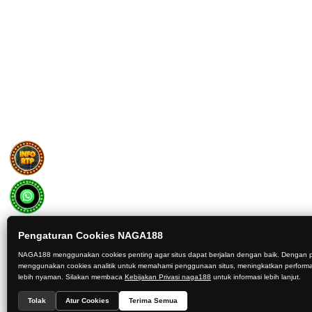
Pengaturan Cookies NAGA188
NAGA188 menggunakan cookies penting agar situs dapat berjalan dengan baik. Dengan p
menggunakan cookies analitik untuk memahami penggunaan situs, meningkatkan perform
lebih nyaman. Silakan membaca
Kebijakan Privasi naga188
untuk informasi lebih lanjut.
Tolak
Atur Cookies
Terima Semua