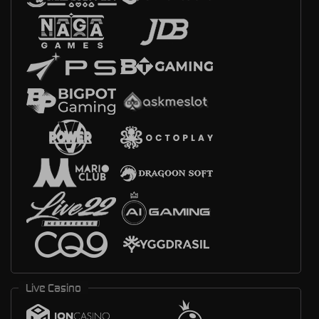
Live Casino