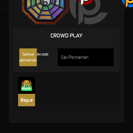
CROWD PLAY
Semua
Arcade
permainan
Bagua