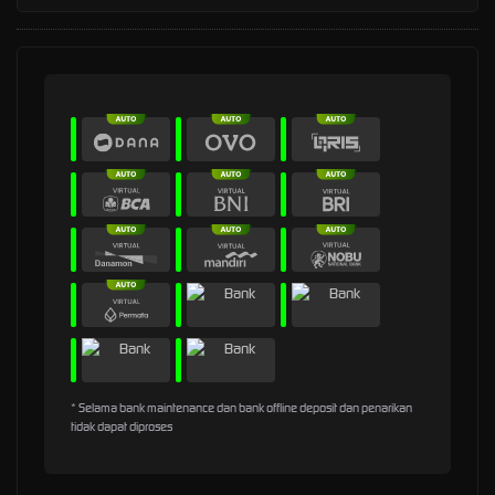
* Selama bank maintenance dan bank offline deposit dan penarikan
tidak dapat diproses