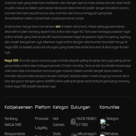
unduhan apk yang telah kami sediakan, dan dengan apk ini maka setiap pemain akan lebih
mudah masuk ke dalam permainan tanpa kendala internet positif. Jangan lewatkan promo
menarik dari kami seperti bonus new member dan bonus mingguan yang bisa
dimanfaatkan dalam menambah modal permainan anda.
Anda bukan hanya bisa memainkan
slot
di dalam situs kami, tetapi ada juga permainan
alternatif mudah menang seperti toto online dan togel 4d. Temukan berbagai pasaran togel
online terbaik yang bisa anda pilih seperti pasaran togel singapore, togel hongkong, sydney
dan masih banyak lain nya. Mainkan togel online dengan nilai taruhan terendah hanya di
naga188, ini adalah suatu keuntungan yang tidak bisa anda temukan di situs togel 4d lain
nya.
Naga188
situs slot gacor mempunyai metode deposit paling lengkap dan juga paling aman
yang selalu online siap melayani pemain 24 jam nonstop. Semua slot di website terpercaya
milik kami bisa memberikan kemenangan maxwin dalam jumlah sangat besar karena
memiliki nilai perkalian jackpot ratusan kali lipat. Jadi jika kalian masih bingung mencari situs
toto slot gacor dengan game slot88 online paling lengkap serta terbukti gampang menang,
maka naga188 adalah jawaban nya.
Kebijaksanaan
Platform
Kategori
Dukungan
Komunitas
Tentang
Promosi
Hot
+62878961
Telegra
NAGA188
Games
07780
m
Loyalty
Responsible
Slots
officenaga1
Whatsa