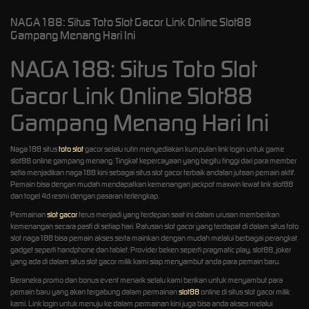
NAGA188: Situs Toto Slot Gacor Link Online Slot88
Gampang Menang Hari Ini
NAGA188: Situs Toto Slot
Gacor Link Online Slot88
Gampang Menang Hari Ini
Naga188 situs
toto slot
gacor selalu rutin menyediakan kumpulan link login untuk game
slot88 online gampang menang. Tingkat kepercayaan yang begitu tinggi dari para member
setia menjadikan naga188 kini sebagai situs slot gacor terbaik andalan jutaan pemain aktif.
Pemain bisa dengan mudah mendapatkan kemenangan jackpot maxwin lewat link slot88
dan togel 4d resmi dengan pasaran terlengkap.
Permainan
slot gacor
terus menjadi yang terdepan saat ini dalam urusan memberikan
kemenangan secara pasti di setiap hari. Ratusan slot gacor yang terdapat di dalam situs toto
slot naga188 bisa pemain akses serta mainkan dengan mudah melalui berbagai perangkat
gadget seperti handphone dan tablet. Provider beken seperti pragmatic play, slot88, joker
yang ada di dalam situs slot gacor milik kami siap menyambut anda para pemain baru.
Beraneka promo dan bonus event menarik selalu kami berikan untuk menyambut para
pemain baru yang akan tergabung dalam permainan
slot88
online di situs slot gacor milik
kami. Link login untuk menuju ke dalam permainan kini juga bisa anda akses melalui