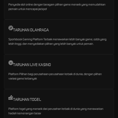
Penyedia slot online dengan beragam pilihan game menarik yang memudahkan
pemain untuk mencapai jackpot
TARUHAN OLAHRAGA
Sportsbook Gaming Platform Terbaik menawarkan lebih banyak game, odds yang
lebih tinggi, dan menyediakan pilihan yang lebih banyak untuk pemain.
TARUHAN LIVE KASINO
Platform Pilihan bagi perusahaan-perusahaan terbaik di dunia, dengan pilihan
variasi game terbanyak
TARUHAN TOGEL
Platform togel yang menarik dari perusahan terbaik di dunia yang menawarkan
hadiah kemenangan besar