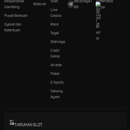
Responsible
Slots
officenaga1
Whatsa
Referral
Gambling
88
pp
Live
Pusat Bantuan
Casino
Syarat dan
Race
Ketentuan
Togel
Olahraga
Crash
Game
Arcade
Poker
E-Sports
Sabung
Ayam
TARUHAN SLOT