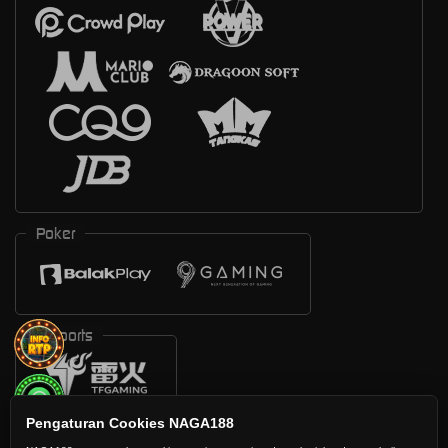
Poker
E-Sports
Pengaturan Cookies NAGA188
Sabung Ayam