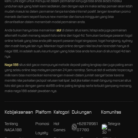
kami. Link login untuk menuju ke dalam permainan kini juga bisa anda akses melalui
unduhan apk yang telah kami sediakan, dan dengan apk ini maka setiap pemain akan lebih
mudah masuk ke dalam permainan tanpa kendala internet positif. Jangan lewatkan promo
menarik dari kami seperti bonus new member dan bonus mingguan yang bisa
dimanfaatkan dalam menambah modal permainan anda.
Anda bukan hanya bisa memainkan
slot
di dalam situs kami, tetapi ada juga permainan
alternatif mudah menang seperti toto online dan togel 4d. Temukan berbagai pasaran togel
online terbaik yang bisa anda pilih seperti pasaran togel singapore, togel hongkong, sydney
dan masih banyak lain nya. Mainkan togel online dengan nilai taruhan terendah hanya di
naga188, ini adalah suatu keuntungan yang tidak bisa anda temukan di situs togel 4d lain
nya.
Naga188
situs slot gacor mempunyai metode deposit paling lengkap dan juga paling aman
yang selalu online siap melayani pemain 24 jam nonstop. Semua slot di website terpercaya
milik kami bisa memberikan kemenangan maxwin dalam jumlah sangat besar karena
memiliki nilai perkalian jackpot ratusan kali lipat. Jadi jika kalian masih bingung mencari situs
toto slot gacor dengan game slot88 online paling lengkap serta terbukti gampang menang,
maka naga188 adalah jawaban nya.
Kebijaksanaan
Platform
Kategori
Dukungan
Komunitas
Tentang
Promosi
Hot
+62878961
Telegra
NAGA188
Games
07780
m
Loyalty