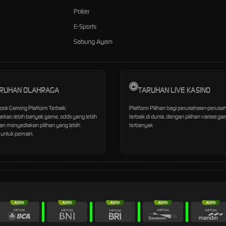
Poker
E-Sports
Sabung Ayam
RUHAN OLAHRAGA
TARUHAN LIVE KASINO
ook Gaming Platform Terbaik
Platform Pilihan bagi perusahaan-perusa
kan lebih banyak game, odds yang lebih
terbaik di dunia, dengan pilihan variasi g
 dan menyediakan pilihan yang lebih
terbanyak
untuk pemain.