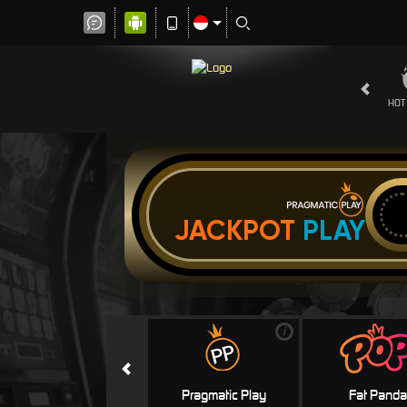
HOT
JACKPOT
PLAY
i
Pragmatic Play
Fat Pand