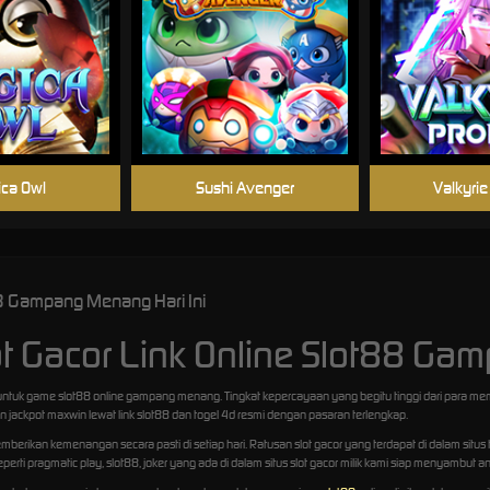
ca Owl
Sushi Avenger
Valkyrie 
88 Gampang Menang Hari Ini
t Gacor Link Online Slot88 Ga
 untuk game slot88 online gampang menang. Tingkat kepercayaan yang begitu tinggi dari para memb
ackpot maxwin lewat link slot88 dan togel 4d resmi dengan pasaran terlengkap.
mberikan kemenangan secara pasti di setiap hari. Ratusan slot gacor yang terdapat di dalam sit
erti pragmatic play, slot88, joker yang ada di dalam situs slot gacor milik kami siap menyambut 