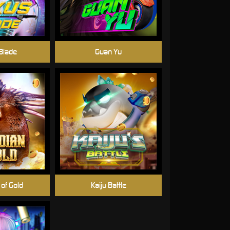
Blade
Guan Yu
of Gold
Kaiju Battle