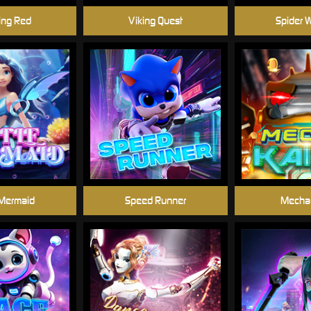
ing Red
Viking Quest
Spider
e Mermaid
Speed Runner
Mecha 