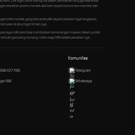
milik kami. Link login untuk menuju ke dalam permainan kini juga bisa anda
Jangan lewatkan promo menarik dari kami seperti bonus new member dan
el online terbaik yang bisa anda pilih seperti pasaran togel singapore,
emukan di situs togel 4d lain nya.
 terpercaya milik kami bisa memberikan kemenangan maxwin dalam jumlah
ap serta terbukti gampang menang, maka naga188 adalah jawaban nya.
Komunitas
896107780
Telegram
naga188
Whatsapp