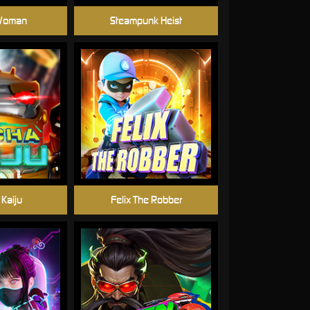
 Woman
Steampunk Heist
Kaiju
Felix The Robber