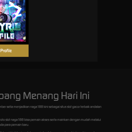
Profile
mpang Menang Hari Ini
er setia menjadikan naga188 kini sebagai situs slot gacor terbaik andalan
us toto slot naga188 bisa pemain akses serta mainkan dengan mudah melalui
anda para pemain baru.