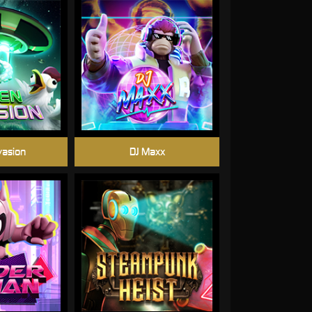
Gates of Olympus Super Scatter
vasion
DJ Maxx