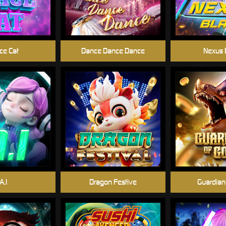
ce Cat
Dance Dance Dance
Nexus 
A.I
Dragon Festive
Guardian 