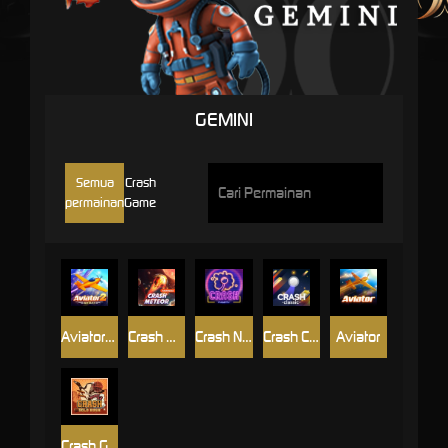
GEMINI
Semua
Crash
permainan
Game
Aviator2-Sky Elite
Crash Meteor
Crash Neon
Crash Classic
Aviator
Crash Gold Rush