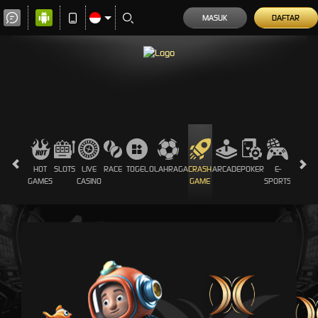
MASUK
DAFTAR
HOT
SLOTS
LIVE
RACE
TOGEL
OLAHRAGA
CRASH
ARCADE
POKER
E-
SABUN
GAMES
CASINO
GAME
SPORTS
AYAM