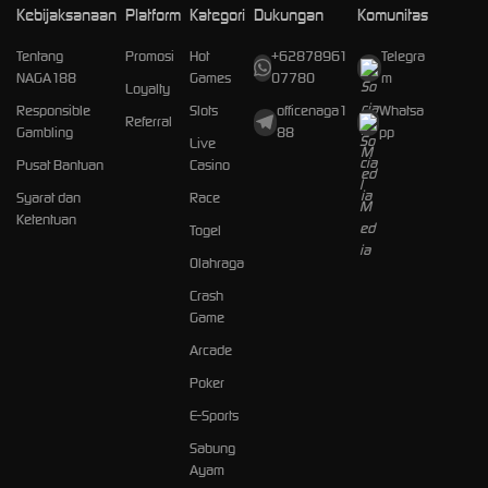
Kebijaksanaan
Platform
Kategori
Dukungan
Komunitas
Tentang
Promosi
Hot
+62878961
Telegra
NAGA188
Games
07780
m
Loyalty
Responsible
Slots
officenaga1
Whatsa
Referral
Gambling
88
pp
Live
Pusat Bantuan
Casino
Syarat dan
Race
Ketentuan
Togel
Olahraga
Crash
Game
Arcade
Poker
E-Sports
Sabung
Ayam