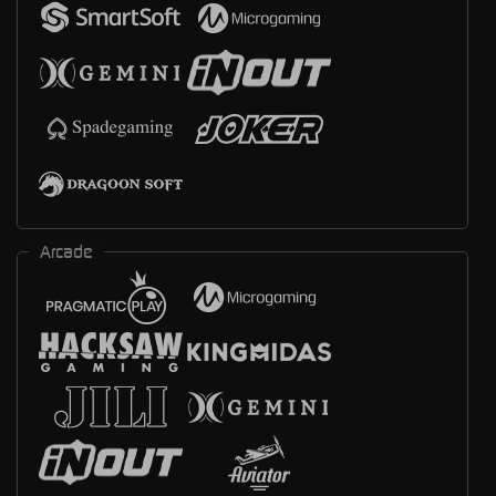
Arcade