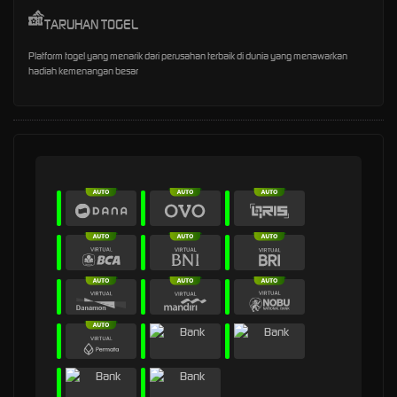
TARUHAN TOGEL
Platform togel yang menarik dari perusahan terbaik di dunia yang menawarkan
hadiah kemenangan besar