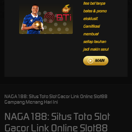
free bet tanpa
batas & promo
eksklusif.
Gamifikasi
membuat
setiap taruhan
jadi makin seru!
MAIN
NAGA188: Situs Toto Slot Gacor Link Online Slot88
Gampang Menang Hari Ini
NAGA188: Situs Toto Slot
Gacor Link Online Slot88