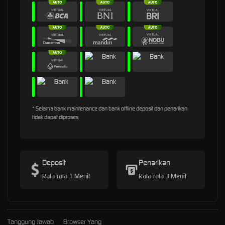
* Selama bank maintenance dan bank offline deposit dan penarikan
tidak dapat diproses
Deposit
Penarikan
Rata-rata 1 Menit
Rata-rata 3 Menit
Tanggung Jawab
Browser Yang