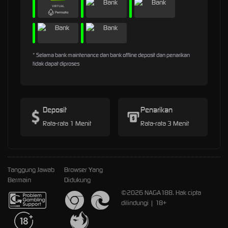
* Selama bank maintenance dan bank offline deposit dan penarikan
tidak dapat diproses
Deposit
Penarikan
Rata-rata 1 Menit
Rata-rata 3 Menit
Tanggung Jawab
Browser Yang
Bermain
Didukung
©2026 NAGA188. Hak cipta
dilindungi | 18+