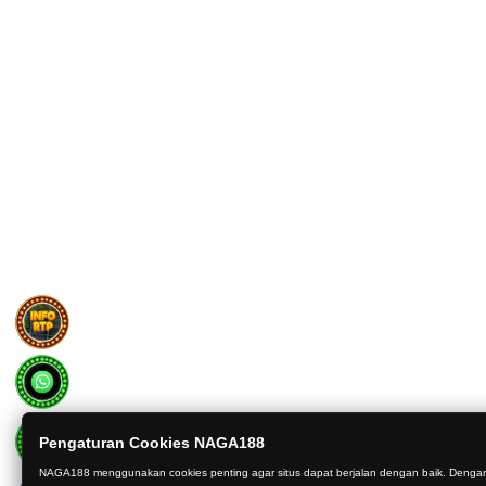
Pengaturan Cookies NAGA188
NAGA188 menggunakan cookies penting agar situs dapat berjalan dengan baik. Dengan