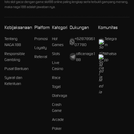
toto slot gacor dengan game slot88 online paling lengkap serta terbukti gampang menang,
maka naga188 adalah jawaban nya.
Kebijaksanaan
Platform
Kategori
Dukungan
Komunitas
Tentang
Promosi
Hot
+62878961
Telegra
NAGA188
Games
07780
m
Loyalty
Responsible
Slots
officenaga1
Whatsa
Referral
Gambling
88
pp
Live
Pusat Bantuan
Casino
Syarat dan
Race
Ketentuan
Togel
Olahraga
Crash
Game
Arcade
Poker