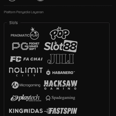
Platform Penyedia Layanan
Slots