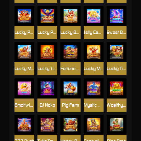
Lucky Panda
Lucky Phoenix
Lucky Bull
Jelly Candy
Sweet Burst
Lucky MonKey
Lucky Tiger
Fortunes of Aztec
Lucky Mouse
Lucky Tiger Gold Ultimate
Emotiwins
DJ Neko
Pig Farm
Mystic Wishes
Wealthy Frog